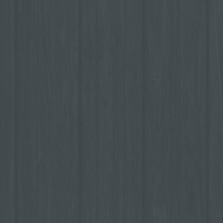
gesondert aufbewa
organisatorischen
gewährleisten, d
nicht einer identifi
natürlichen Perso
g) Verantwortlic
Verantwortlicher
Verantwortlicher o
Verantwortlicher is
Person, Behörde, E
allein oder gemei
und Mittel der Ve
Daten entscheidet.
Verarbeitung durc
der Mitgliedstaat
Verantwortliche b
bestimmten Krite
Unionsrecht oder 