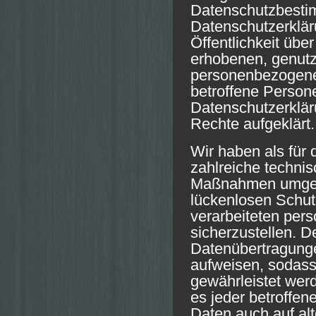
Datenschutzbestim
Datenschutzerklä
Öffentlichkeit üb
erhobenen, genutz
personenbezogene
betroffene Persone
Datenschutzerklär
Rechte aufgeklärt.
Wir haben als für 
zahlreiche techni
Maßnahmen umgese
lückenlosen Schutz
verarbeiteten pe
sicherzustellen. 
Datenübertragunge
aufweisen, sodass 
gewährleistet wer
es jeder betroffe
Daten auch auf al