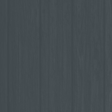
Verarbeitung ist je
automatisierter V
jede solche Vorg
personenbezogene
Erfassen, die Orga
Speicherung, die
Auslesen, das Abf
Offenlegung durch
andere Form der Be
Verknüpfung, die 
die Vernichtung.
d) Einschränkun
Einschränkung der
gespeicherter per
ihre künftige Vera
e) Profiling