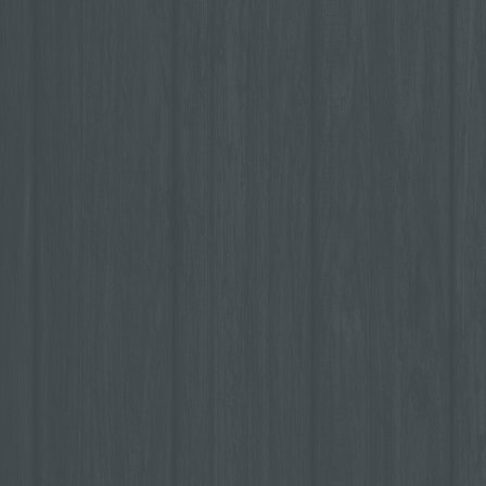
Profiling ist jede 
personenbezogener
diese personenbe
um bestimmte pers
natürliche Person
insbesondere, um 
wirtschaftlicher L
Vorlieben, Interes
Aufenthaltsort ode
Person zu analysi
f) Pseudonymis
Pseudonymisierung
personenbezogener
die personenbezo
zusätzlicher Infor
spezifischen betr
können, sofern di